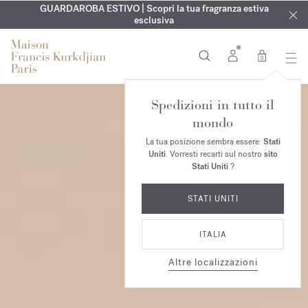
ESCLUSIVO | Scopri la nuova fragranza OUD
INCISIONE GRATUITA | Su tutte le fragranze e gli oli per il
GUARDAROBA ESTIVO | Scopri la tua fragranza estiva
velvet mood
nel
corpo fino al 9 agosto
tuo ordine*
esclusiva
0
Spedizioni in tutto il
mondo
La tua posizione sembra essere:
Stati
Uniti
. Vorresti recarti sul nostro
sito
Stati Uniti
?
STATI UNITI
ITALIA
Altre localizzazioni