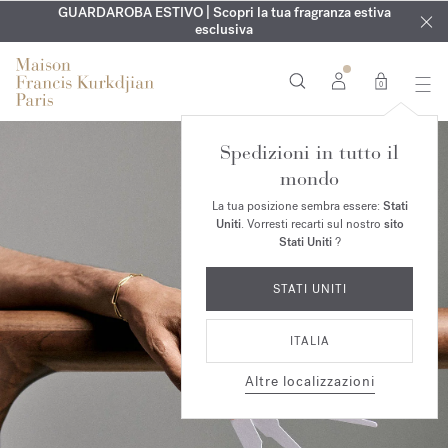
ESCLUSIVO | Scopri la nuova fragranza OUD
INCISIONE GRATUITA | Su tutte le fragranze e gli oli per il
GUARDAROBA ESTIVO | Scopri la tua fragranza estiva
velvet mood
nel
corpo fino al 9 agosto
tuo ordine*
esclusiva
0
Spedizioni in tutto il
mondo
La tua posizione sembra essere:
Stati
Uniti
. Vorresti recarti sul nostro
sito
Stati Uniti
?
STATI UNITI
ITALIA
Altre localizzazioni