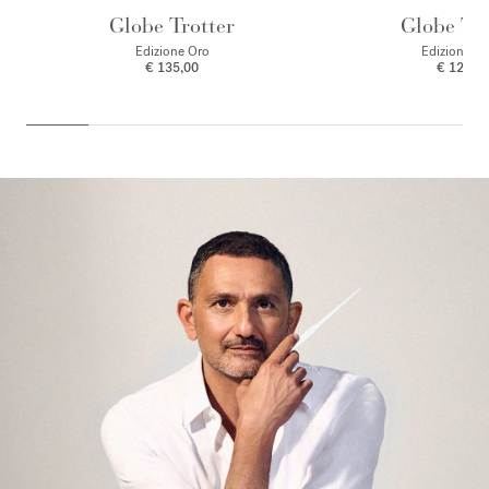
Globe Trotter
Globe Tro
Edizione Oro
Edizione Zi
€ 135,00
€ 125,0