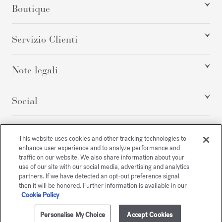
Boutique
Servizio Clienti
Note legali
Social
Tutti i diritti riservati
This website uses cookies and other tracking technologies to
enhance user experience and to analyze performance and
traffic on our website. We also share information about your
use of our site with our social media, advertising and analytics
partners. If we have detected an opt-out preference signal
then it will be honored. Further information is available in our
/
EUR
MAPPA DEL SITO
Cookie Policy
Personalise My Choice
Accept Cookies