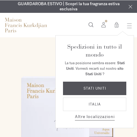
ESCLUSIVO | Scopri la nuova fragranza OUD
INCISIONE GRATUITA | Su tutte le fragranze e gli oli per il
GUARDAROBA ESTIVO | Scopri la tua fragranza estiva
velvet mood
nel
corpo fino al 9 agosto
tuo ordine*
esclusiva
0
Spedizioni in tutto il
mondo
La tua posizione sembra essere:
Stati
Uniti
. Vorresti recarti sul nostro
sito
Stati Uniti
?
STATI UNITI
ITALIA
Altre localizzazioni