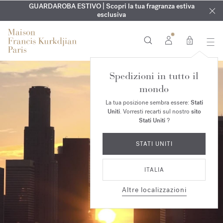
ESCLUSIVO | Scopri la nuova fragranza OUD
INCISIONE GRATUITA | Su tutte le fragranze e gli oli per il
GUARDAROBA ESTIVO | Scopri la tua fragranza estiva
velvet mood
nel
corpo fino al 9 agosto
tuo ordine*
esclusiva
0
Spedizioni in tutto il
mondo
La tua posizione sembra essere:
Stati
Uniti
. Vorresti recarti sul nostro
sito
Stati Uniti
?
STATI UNITI
ITALIA
Altre localizzazioni