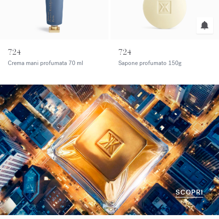
724
724
Crema mani profumata
70 ml
Sapone profumato
150g
SCOPRI