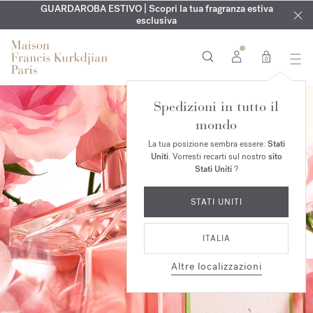
ESCLUSIVO | Scopri la nuova fragranza OUD
INCISIONE GRATUITA | Su tutte le fragranze e gli oli per il
GUARDAROBA ESTIVO | Scopri la tua fragranza estiva
velvet mood
nel
corpo fino al 9 agosto
tuo ordine*
esclusiva
0
Spedizioni in tutto il
mondo
La tua posizione sembra essere:
Stati
Uniti
. Vorresti recarti sul nostro
sito
Stati Uniti
?
STATI UNITI
ITALIA
Altre localizzazioni