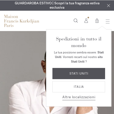
ESCLUSIVO | Scopri la nuova fragranza OUD
INCISIONE GRATUITA | Su tutte le fragranze e gli oli per il
GUARDAROBA ESTIVO | Scopri la tua fragranza estiva
velvet mood
nel
corpo fino al 9 agosto
tuo ordine*
esclusiva
0
Spedizioni in tutto il
mondo
La tua posizione sembra essere:
Stati
Uniti
. Vorresti recarti sul nostro
sito
Stati Uniti
?
STATI UNITI
ITALIA
Altre localizzazioni