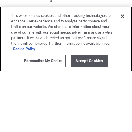
This website uses cookies and other tracking technologies to
enhance user experience and to analyze performance and
traffic on our website. We also share information about your
use of our site with our social media, advertising and analytics
partners. If we have detected an opt-out preference signal
then it will be honored. Further information is available in our
Cookie Policy
Personalise My Choice
Accept Cookies
AGGIUNGI AL CARRELLO
€ 120,00
4x4ml
Baccarat
Grand S
Rouge 540
Elisir Prezi
€ 105,0
Elisir Prezioso
€ 125,00