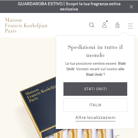
ESCLUSIVO | Scopri la nuova fragranza OUD
INCISIONE GRATUITA | Su tutte le fragranze e gli oli per il
GUARDAROBA ESTIVO | Scopri la tua fragranza estiva
velvet mood
nel
corpo fino al 9 agosto
tuo ordine*
esclusiva
0
Spedizioni in tutto il
mondo
La tua posizione sembra essere:
Stati
Uniti
. Vorresti recarti sul nostro
sito
Stati Uniti
?
STATI UNITI
ITALIA
Altre localizzazioni