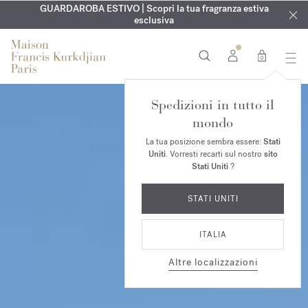
ESCLUSIVO | Scopri la nuova fragranza OUD
INCISIONE GRATUITA | Su tutte le fragranze e gli oli per il
GUARDAROBA ESTIVO | Scopri la tua fragranza estiva
velvet mood
nel
corpo fino al 9 agosto
tuo ordine*
esclusiva
0
Spedizioni in tutto il
mondo
La tua posizione sembra essere:
Stati
Uniti
. Vorresti recarti sul nostro
sito
Stati Uniti
?
STATI UNITI
ITALIA
Altre localizzazioni