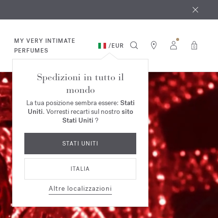
osto
*
MY VERY INTIMATE
/
EUR
0
PERFUMES
Spedizioni in tutto il
mondo
La tua posizione sembra essere:
Stati
Uniti
. Vorresti recarti sul nostro
sito
Stati Uniti
?
STATI UNITI
ITALIA
Altre localizzazioni