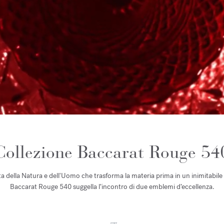
Collezione Baccarat Rouge 54
 della Natura e dell'Uomo che trasforma la materia prima in un inimitabile 
Baccarat Rouge 540 suggella l’incontro di due emblemi d’eccellenza.