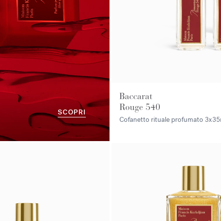
Baccarat
Rouge 540
SCOPRI
Cofanetto rituale profumato
3x35