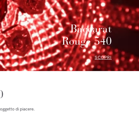
Baccarat
Rouge 540
SCOPRI
0
oggetto di piacere.