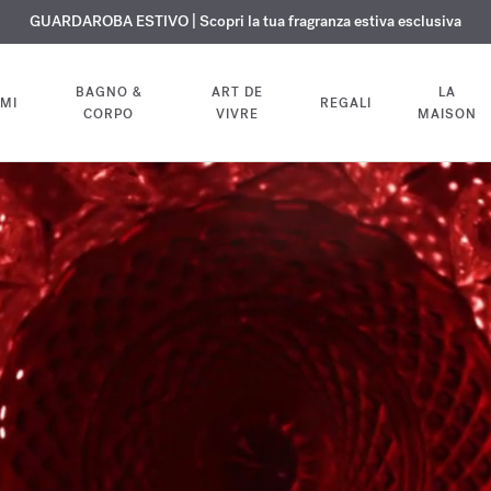
ISIONE GRATUITA | Su tutte le fragranze e gli oli per il corpo fino al 9 ag
ESCLUSIVO | Scopri la nuova fragranza OUD
GUARDAROBA ESTIVO | Scopri la tua fragranza estiva esclusiva
velvet mood
nel tuo ordine
BAGNO &
ART DE
LA
MI
REGALI
CORPO
VIVRE
MAISON