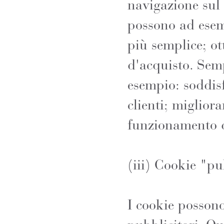
navigazione sul 
possono ad esem
più semplice; ot
d'acquisto. Semp
esempio: soddisf
clienti; migliora
funzionamento d
(iii) Cookie "pu
I cookie possono