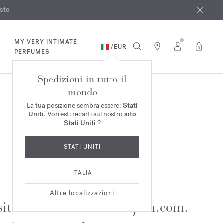
osto
*
MY VERY INTIMATE
/
EUR
0
PERFUMES
Spedizioni in tutto il
mondo
La tua posizione sembra essere:
Stati
Uniti
. Vorresti recarti sul nostro
sito
Stati Uniti
?
STATI UNITI
ITALIA
Altre localizzazioni
sito
www.franciskurkdjian.com
.