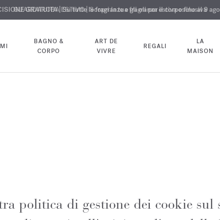
ISIONE GRATUITA | Su tutte le fragranze e gli oli per il corpo fino al 9 ag
ESCLUSIVO | Scopri la nuova fragranza OUD
GUARDAROBA ESTIVO | Scopri la tua fragranza estiva esclusiva
velvet mood
nel tuo ordine
BAGNO &
ART DE
LA
MI
REGALI
CORPO
VIVRE
MAISON
ra politica di gestione dei cookie sul 