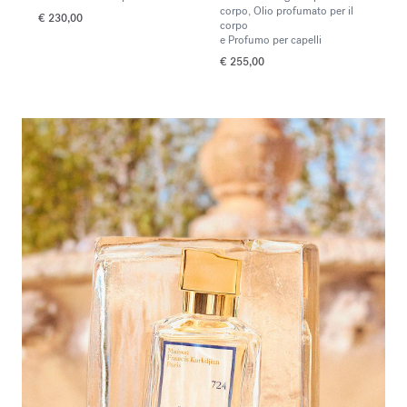
corpo, Olio profumato per il
€ 230,00
corpo
e Profumo per capelli
€ 255,00
<p><span style="color:#ffffff;">Scopri la selezione</span></p>