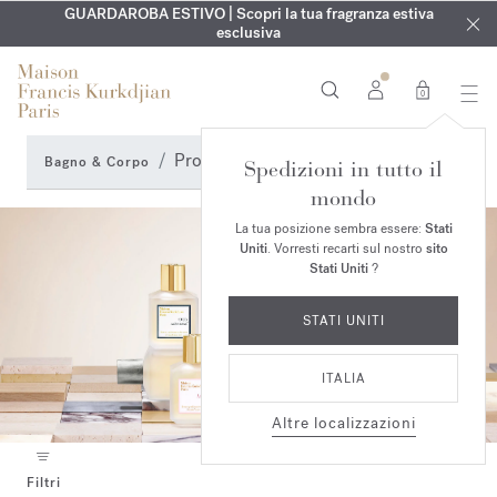
ESCLUSIVO | Scopri la nuova fragranza OUD
INCISIONE GRATUITA | Su tutte le fragranze e gli oli per il
GUARDAROBA ESTIVO | Scopri la tua fragranza estiva
velvet mood
nel
corpo fino al 9 agosto
tuo ordine*
esclusiva
0
Profumo per capelli
Bagno & Corpo
Spedizioni in tutto il
mondo
La tua posizione sembra essere:
Stati
Uniti
. Vorresti recarti sul nostro
sito
Stati Uniti
?
STATI UNITI
ITALIA
Altre localizzazioni
Filtri