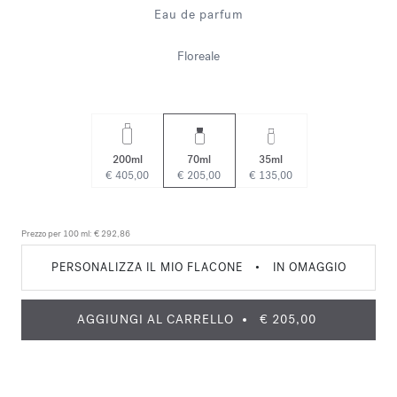
Eau de parfum
Floreale
200ml
70ml
35ml
€ 405,00
€ 205,00
€ 135,00
Prezzo per 100 ml:
€ 292,86
PERSONALIZZA IL MIO FLACONE
•
IN OMAGGIO
AGGIUNGI AL CARRELLO
€ 205,00