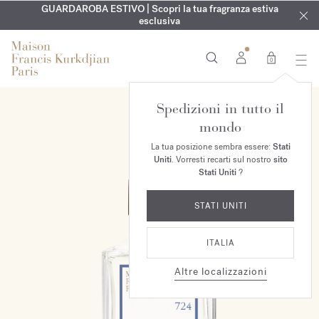
ESCLUSIVO | Scopri la nuova fragranza OUD
INCISIONE GRATUITA | Su tutte le fragranze e gli oli per il
GUARDAROBA ESTIVO | Scopri la tua fragranza estiva
velvet mood
nel
corpo fino al 9 agosto
tuo ordine*
esclusiva
0
Spedizioni in tutto il
mondo
La tua posizione sembra essere:
Stati
Uniti
. Vorresti recarti sul nostro
sito
Stati Uniti
?
STATI UNITI
ITALIA
Altre localizzazioni