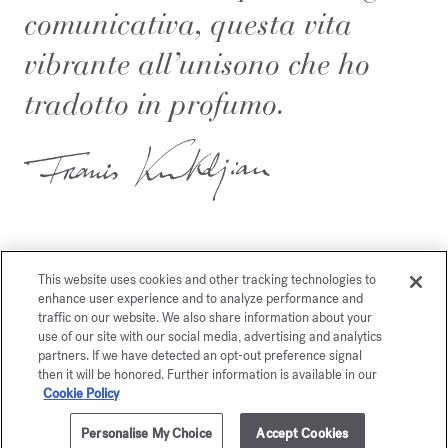
comunicativa, questa vita
vibrante all’unisono che ho
tradotto in profumo.
This website uses cookies and other tracking technologies to
enhance user experience and to analyze performance and
Potrebbe piacerti anche
traffic on our website. We also share information about your
use of our site with our social media, advertising and analytics
partners. If we have detected an opt-out preference signal
then it will be honored. Further information is available in our
Cookie Policy
Personalise My Choice
Accept Cookies
AGGIUNGI AL CARRELLO
€ 205,00
70ml