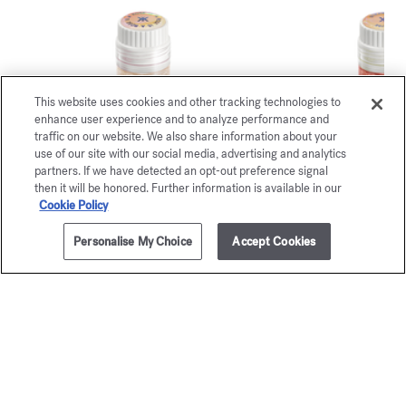
This website uses cookies and other tracking technologies to
enhance user experience and to analyze performance and
traffic on our website. We also share information about your
use of our site with our social media, advertising and analytics
partners. If we have detected an opt-out preference signal
then it will be honored. Further information is available in our
Cookie Policy
Les Bulles d'Agathe
Les Bulles d
Personalise My Choice
Accept Cookies
AGGIUNGI AL CARRELLO
€ 45,00
105g
Rosa
Fragola
€ 20,00
€ 20,00
I servizi esclusivi del nostro shop
online