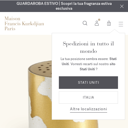
ESCLUSIVO | Scopri la nuova fragranza OUD
INCISIONE GRATUITA | Su tutte le fragranze e gli oli per il
GUARDAROBA ESTIVO | Scopri la tua fragranza estiva
velvet mood
nel
corpo fino al 9 agosto
tuo ordine*
esclusiva
0
Spedizioni in tutto il
mondo
La tua posizione sembra essere:
Stati
Uniti
. Vorresti recarti sul nostro
sito
Stati Uniti
?
STATI UNITI
ITALIA
Altre localizzazioni