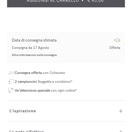
AGGIUNGI AL CARRELLO
€ 45,00
Data di consegna stimata
Consegna da 17 Agosto
Offerta
Altre informazioni sulla consegna
Consegna offerta
con Colissimo
2 campioncini
Soggetta a condizioni*
Un’attenzione speciale
con ogni ordine*
L'ispirazione
Le note olfattive