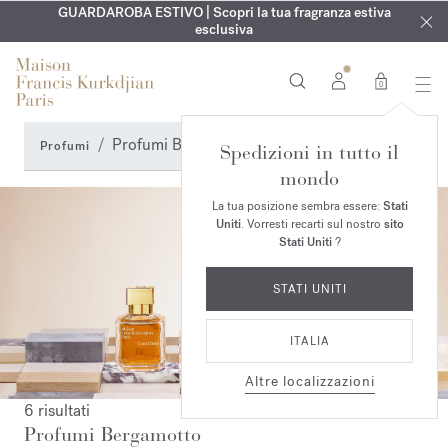
ESCLUSIVO | Scopri la nuova fragranza OUD
INCISIONE GRATUITA | Su tutte le fragranze e gli oli per il
GUARDAROBA ESTIVO | Scopri la tua fragranza estiva
velvet mood
nel
corpo fino al 9 agosto
tuo ordine*
esclusiva
0
Profumi Bergamotto
Profumi
Spedizioni in tutto il
mondo
La tua posizione sembra essere:
Stati
Uniti
. Vorresti recarti sul nostro
sito
Stati Uniti
?
STATI UNITI
ITALIA
Altre localizzazioni
6 risultati
Profumi Bergamotto