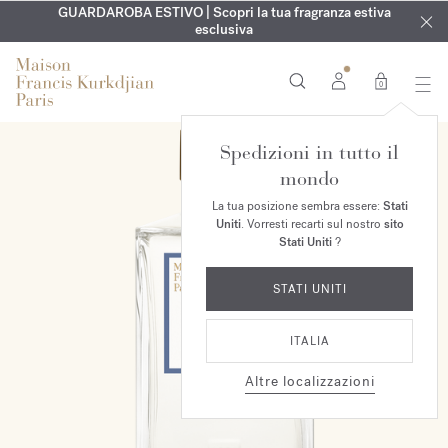
ESCLUSIVO | Scopri la nuova fragranza OUD
INCISIONE GRATUITA | Su tutte le fragranze e gli oli per il
GUARDAROBA ESTIVO | Scopri la tua fragranza estiva
velvet mood
nel
corpo fino al 9 agosto
tuo ordine*
esclusiva
0
Spedizioni in tutto il
mondo
La tua posizione sembra essere:
Stati
Uniti
. Vorresti recarti sul nostro
sito
Stati Uniti
?
STATI UNITI
ITALIA
Altre localizzazioni