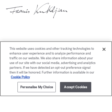
Potrebbe piacerti anche
This website uses cookies and other tracking technologies to
enhance user experience and to analyze performance and
traffic on our website. We also share information about your
use of our site with our social media, advertising and analytics
partners. If we have detected an opt-out preference signal
then it will be honored. Further information is available in our
Cookie Policy
Personalise My Choice
Accept Cookies
200ml
AVVISAMI