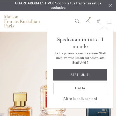
ESCLUSIVO | Scopri la nuova fragranza OUD
INCISIONE GRATUITA | Su tutte le fragranze e gli oli per il
GUARDAROBA ESTIVO | Scopri la tua fragranza estiva
velvet mood
nel
corpo fino al 9 agosto
tuo ordine*
esclusiva
0
Spedizioni in tutto il
mondo
La tua posizione sembra essere:
Stati
Uniti
. Vorresti recarti sul nostro
sito
Stati Uniti
?
STATI UNITI
ITALIA
Altre localizzazioni