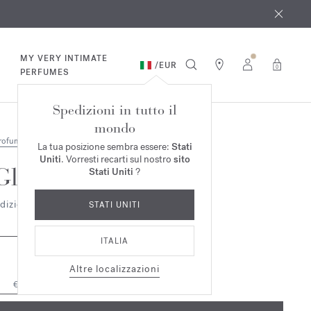
osto
*
MY VERY INTIMATE
/
EUR
0
PERFUMES
Spedizioni in tutto il
mondo
rofumi
La tua posizione sembra essere:
Stati
Uniti
. Vorresti recarti sul nostro
sito
Globe Trotter
Stati Uniti
?
dizione Zinco
STATI UNITI
ITALIA
Altre localizzazioni
11ml
€ 125,00