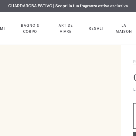
ISIONE GRATUITA | Su tutte le fragranze e gli oli per il corpo fino al 9 ag
ESCLUSIVO | Scopri la nuova fragranza OUD
GUARDAROBA ESTIVO | Scopri la tua fragranza estiva esclusiva
velvet mood
nel tuo ordine
BAGNO &
ART DE
LA
MI
REGALI
CORPO
VIVRE
MAISON
P
E