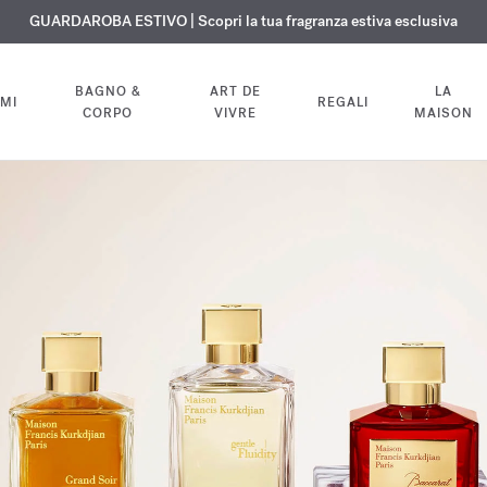
ISIONE GRATUITA | Su tutte le fragranze e gli oli per il corpo fino al 9 ag
ESCLUSIVO | Scopri la nuova fragranza OUD
GUARDAROBA ESTIVO | Scopri la tua fragranza estiva esclusiva
velvet mood
nel tuo ordine
BAGNO &
ART DE
LA
MI
REGALI
CORPO
VIVRE
MAISON