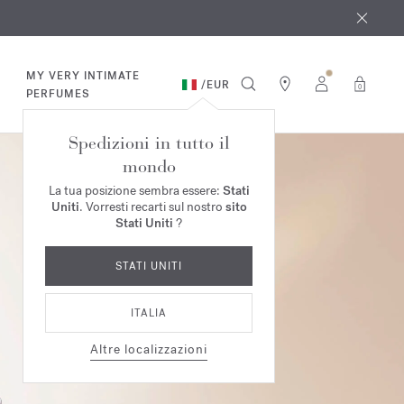
osto
*
MY VERY INTIMATE
/
EUR
0
PERFUMES
Spedizioni in tutto il
mondo
La tua posizione sembra essere:
Stati
Uniti
. Vorresti recarti sul nostro
sito
Stati Uniti
?
STATI UNITI
ITALIA
Altre localizzazioni