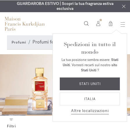
ESCLUSIVO | Scopri la nuova fragranza OUD
INCISIONE GRATUITA | Su tutte le fragranze e gli oli per il
GUARDAROBA ESTIVO | Scopri la tua fragranza estiva
velvet mood
nel
corpo fino al 9 agosto
tuo ordine*
esclusiva
0
Profumi femminili
Profumi
Spedizioni in tutto il
mondo
La tua posizione sembra essere:
Stati
Uniti
. Vorresti recarti sul nostro
sito
Stati Uniti
?
STATI UNITI
ITALIA
Altre localizzazioni
Filtri