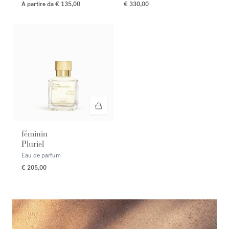
A partire da
€ 135,00
€ 330,00
féminin
Pluriel
Eau de parfum
€ 205,00
<p><span style="color:#ffffff;">Nuovo OUD <em>velvet mood</em> e