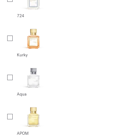
724
Kurky
Aqua
APOM