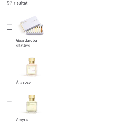
97 risultati
Collection
Guardaroba
olfattivo
À la rose
Amyris