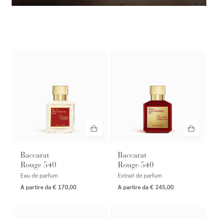
Anteprima esclusiva
Nuovo OUD
velvet mood
extrait de parfum. Ricevi un
campioncino con il tuo acquisto.* Lancio il 17 agosto.
Baccarat
Baccarat
Rouge 540
Rouge 540
Eau de parfum
Extrait de parfum
A partire da
€ 170,00
A partire da
€ 245,00