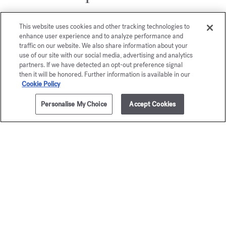
This website uses cookies and other tracking technologies to
enhance user experience and to analyze performance and
traffic on our website. We also share information about your
use of our site with our social media, advertising and analytics
partners. If we have detected an opt-out preference signal
then it will be honored. Further information is available in our
Cookie Policy
Personalise My Choice
Accept Cookies
AGGIUNGI AL CARRELLO
€ 275,00
5x11ml
Baccarat
Baccar
Rouge 540
Rouge 
Set da viaggio - Eau de parfum
Set da viaggio - Extr
€ 295,00
€ 400,0