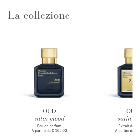
La collezione
OUD
OUD
satin mood
satin m
Eau de parfum
Extrait de p
A partire da
€ 165,00
A partire da
€ 