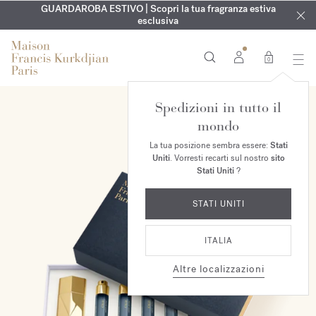
ESCLUSIVO | Scopri la nuova fragranza OUD
INCISIONE GRATUITA | Su tutte le fragranze e gli oli per il
GUARDAROBA ESTIVO | Scopri la tua fragranza estiva
velvet mood
nel
corpo fino al 9 agosto
tuo ordine*
esclusiva
0
Spedizioni in tutto il
mondo
La tua posizione sembra essere:
Stati
Uniti
. Vorresti recarti sul nostro
sito
Stati Uniti
?
STATI UNITI
ITALIA
Altre localizzazioni