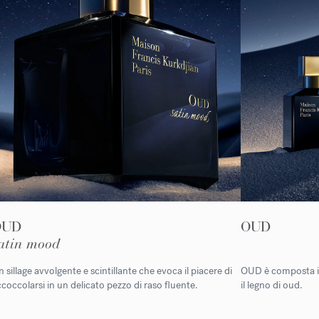
OUD
OUD
atin mood
 sillage avvolgente e scintillante che evoca il piacere di
OUD è composta int
coccolarsi in un delicato pezzo di raso fluente.
il legno di oud.