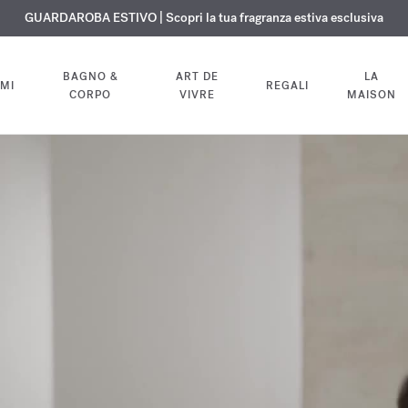
ISIONE GRATUITA | Su tutte le fragranze e gli oli per il corpo fino al 9 ag
ESCLUSIVO | Scopri la nuova fragranza OUD
GUARDAROBA ESTIVO | Scopri la tua fragranza estiva esclusiva
velvet mood
nel tuo ordine
BAGNO &
ART DE
LA
MI
REGALI
CORPO
VIVRE
MAISON