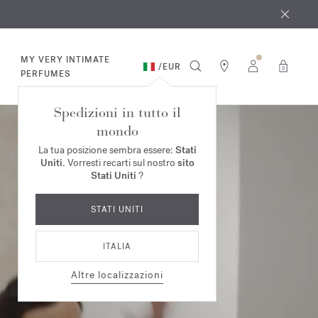
osto
*
MY VERY INTIMATE
/
EUR
0
PERFUMES
Spedizioni in tutto il
mondo
La tua posizione sembra essere:
Stati
Uniti
. Vorresti recarti sul nostro
sito
Stati Uniti
?
STATI UNITI
ITALIA
Altre localizzazioni