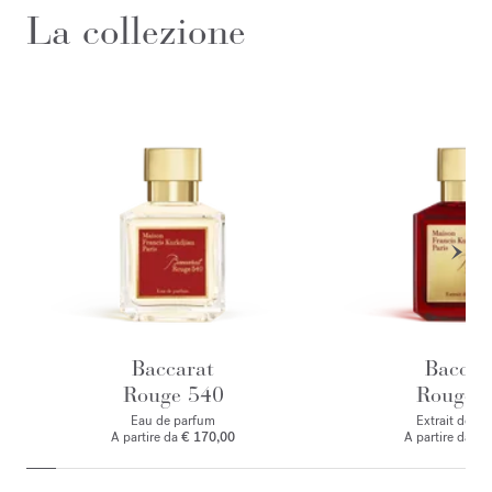
La collezione
Baccarat
Baccar
Rouge 540
Rouge 
Eau de parfum
Extrait de p
A partire da
€ 170,00
A partire da
€ 