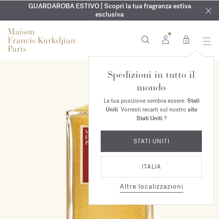
ESCLUSIVO | Scopri la nuova fragranza OUD
INCISIONE GRATUITA | Su tutte le fragranze e gli oli per il
GUARDAROBA ESTIVO | Scopri la tua fragranza estiva
velvet mood
nel
corpo fino al 9 agosto
tuo ordine*
esclusiva
0
Spedizioni in tutto il
mondo
La tua posizione sembra essere:
Stati
Uniti
. Vorresti recarti sul nostro
sito
Stati Uniti
?
STATI UNITI
ITALIA
Altre localizzazioni