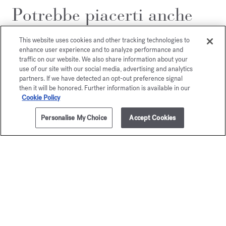
Potrebbe piacerti anche
This website uses cookies and other tracking technologies to
enhance user experience and to analyze performance and
traffic on our website. We also share information about your
use of our site with our social media, advertising and analytics
partners. If we have detected an opt-out preference signal
then it will be honored. Further information is available in our
Cookie Policy
Personalise My Choice
Accept Cookies
200ml
AVVISAMI
Baccarat
OUD
Rouge 540
satin m
Olio profumato per il corpo
Olio scintillante p
€ 105,00
€ 185,0