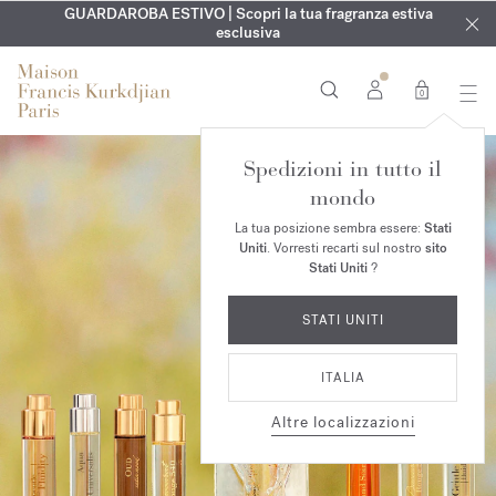
ESCLUSIVO | Scopri la nuova fragranza OUD
INCISIONE GRATUITA | Su tutte le fragranze e gli oli per il
GUARDAROBA ESTIVO | Scopri la tua fragranza estiva
velvet mood
nel
corpo fino al 9 agosto
tuo ordine*
esclusiva
0
Spedizioni in tutto il
mondo
La tua posizione sembra essere:
Stati
Uniti
. Vorresti recarti sul nostro
sito
Stati Uniti
?
STATI UNITI
ITALIA
Altre localizzazioni