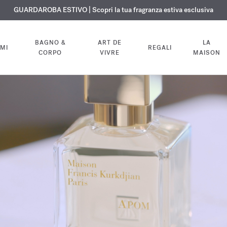
ISIONE GRATUITA | Su tutte le fragranze e gli oli per il corpo fino al 9 ag
ESCLUSIVO | Scopri la nuova fragranza OUD
GUARDAROBA ESTIVO | Scopri la tua fragranza estiva esclusiva
velvet mood
nel tuo ordine
BAGNO &
ART DE
LA
MI
REGALI
CORPO
VIVRE
MAISON