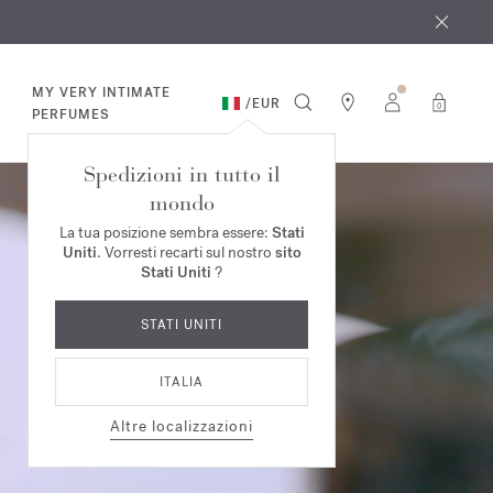
osto
*
MY VERY INTIMATE
/
EUR
0
PERFUMES
Spedizioni in tutto il
mondo
La tua posizione sembra essere:
Stati
Uniti
. Vorresti recarti sul nostro
sito
Stati Uniti
?
STATI UNITI
ITALIA
Altre localizzazioni