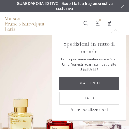
ESCLUSIVO | Scopri la nuova fragranza OUD
INCISIONE GRATUITA | Su tutte le fragranze e gli oli per il
GUARDAROBA ESTIVO | Scopri la tua fragranza estiva
velvet mood
nel
corpo fino al 9 agosto
tuo ordine*
esclusiva
0
Spedizioni in tutto il
mondo
La tua posizione sembra essere:
Stati
Uniti
. Vorresti recarti sul nostro
sito
Stati Uniti
?
STATI UNITI
ITALIA
Altre localizzazioni