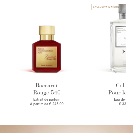
EXCLUSIVA MAISON
Baccarat
Colog
Rouge 540
Pour le M
Extrait de parfum
Eau de colo
A partire da
€ 245,00
€ 335,0