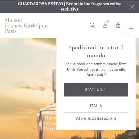
ESCLUSIVO | Scopri la nuova fragranza OUD
INCISIONE GRATUITA | Su tutte le fragranze e gli oli per il
GUARDAROBA ESTIVO | Scopri la tua fragranza estiva
velvet mood
nel
corpo fino al 9 agosto
tuo ordine*
esclusiva
0
Spedizioni in tutto il
mondo
La tua posizione sembra essere:
Stati
Uniti
. Vorresti recarti sul nostro
sito
Stati Uniti
?
STATI UNITI
ITALIA
Altre localizzazioni