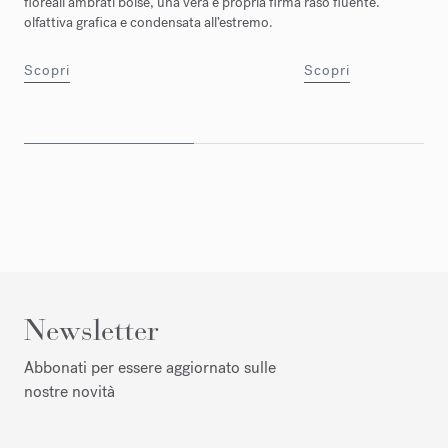
floreali ambrati boisé, una vera e propria firma
raso fluente.
olfattiva grafica e condensata all’estremo.
Scopri
Scopri
Newsletter
Abbonati per essere aggiornato sulle
nostre novità