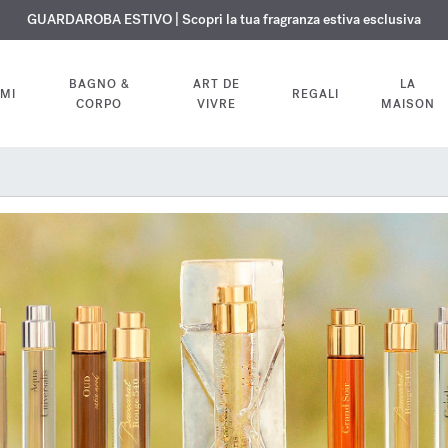
ISIONE GRATUITA | Su tutte le fragranze e gli oli per il corpo fino al 9 ag
ESCLUSIVO | Scopri la nuova fragranza OUD
GUARDAROBA ESTIVO | Scopri la tua fragranza estiva esclusiva
velvet mood
nel tuo ordine
BAGNO &
ART DE
LA
MI
REGALI
CORPO
VIVRE
MAISON