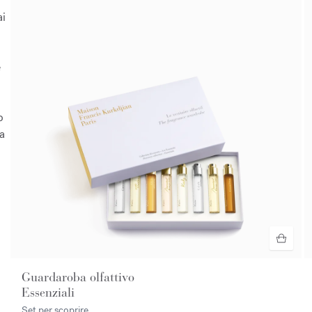
ai
è
o
a
Guardaroba olfattivo
Essenziali
Set per scoprire