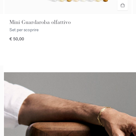
Mini Guardaroba olfattivo
Set per scoprire
€ 50,00
<p><span style="color:#ffffff;">Fissa un appuntamento in negozio<