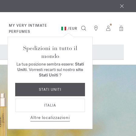
osto
*
MY VERY INTIMATE
/
EUR
0
PERFUMES
Spedizioni in tutto il
mondo
La tua posizione sembra essere:
Stati
Uniti
. Vorresti recarti sul nostro
sito
Stati Uniti
?
STATI UNITI
ITALIA
Altre localizzazioni