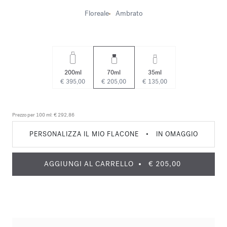
Floreale
Ambrato
200ml
70ml
35ml
€ 395,00
€ 205,00
€ 135,00
Prezzo per 100 ml:
€ 292,86
PERSONALIZZA IL MIO FLACONE
•
IN OMAGGIO
AGGIUNGI AL CARRELLO
€ 205,00