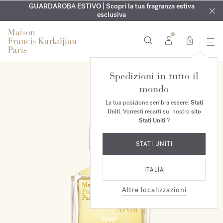
ESCLUSIVO | Scopri la nuova fragranza OUD
INCISIONE GRATUITA | Su tutte le fragranze e gli oli per il
GUARDAROBA ESTIVO | Scopri la tua fragranza estiva
velvet mood
nel
corpo fino al 9 agosto
tuo ordine*
esclusiva
0
Spedizioni in tutto il
mondo
La tua posizione sembra essere:
Stati
Uniti
. Vorresti recarti sul nostro
sito
Stati Uniti
?
STATI UNITI
ITALIA
Altre localizzazioni