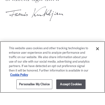
Potrebbe piacerti anche
This website uses cookies and other tracking technologies to
enhance user experience and to analyze performance and
traffic on our website. We also share information about your
use of our site with our social media, advertising and analytics
partners. If we have detected an opt-out preference signal
then it will be honored. Further information is available in our
Cookie Policy
Personalise My Choice
Accept Cookies
AGGIUNGI AL CARRELLO
€ 205,00
70ml