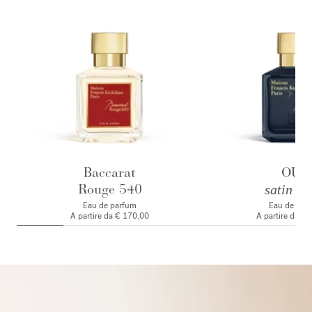
Baccarat
OUD
Rouge 540
satin m
Eau de parfum
Eau de par
A partire da
€ 170,00
A partire da
€ 