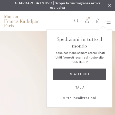
ESCLUSIVO | Scopri la nuova fragranza OUD
INCISIONE GRATUITA | Su tutte le fragranze e gli oli per il
GUARDAROBA ESTIVO | Scopri la tua fragranza estiva
velvet mood
nel
corpo fino al 9 agosto
tuo ordine*
esclusiva
0
Spedizioni in tutto il
mondo
La tua posizione sembra essere:
Stati
Uniti
. Vorresti recarti sul nostro
sito
Stati Uniti
?
STATI UNITI
ITALIA
Altre localizzazioni