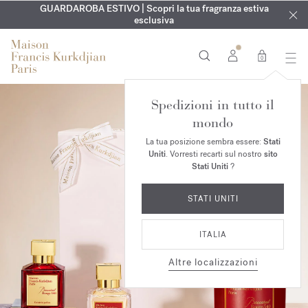
ESCLUSIVO | Scopri la nuova fragranza OUD
INCISIONE GRATUITA | Su tutte le fragranze e gli oli per il
GUARDAROBA ESTIVO | Scopri la tua fragranza estiva
velvet mood
nel
corpo fino al 9 agosto
tuo ordine*
esclusiva
0
Spedizioni in tutto il
mondo
La tua posizione sembra essere:
Stati
Uniti
. Vorresti recarti sul nostro
sito
Stati Uniti
?
STATI UNITI
ITALIA
Altre localizzazioni