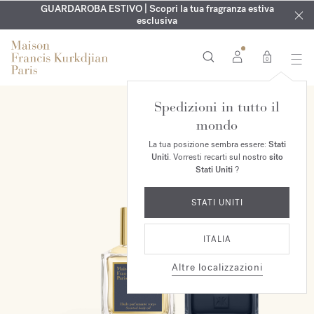
ESCLUSIVO | Scopri la nuova fragranza OUD
INCISIONE GRATUITA | Su tutte le fragranze e gli oli per il
GUARDAROBA ESTIVO | Scopri la tua fragranza estiva
velvet mood
nel
corpo fino al 9 agosto
tuo ordine*
esclusiva
0
Spedizioni in tutto il
ESCLUSIVA ONLINE
mondo
La tua posizione sembra essere:
Stati
Uniti
. Vorresti recarti sul nostro
sito
Stati Uniti
?
STATI UNITI
ITALIA
Altre localizzazioni