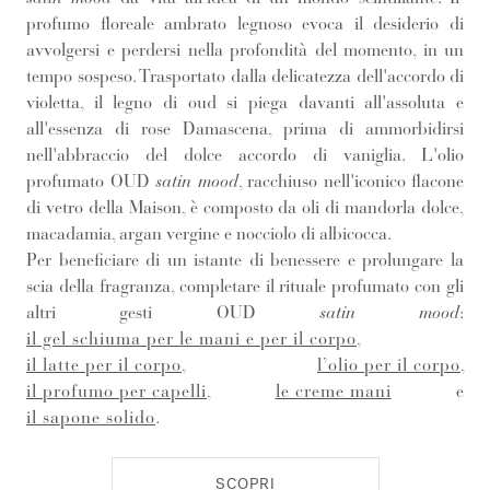
profumo floreale ambrato legnoso evoca il desiderio di
avvolgersi e perdersi nella profondità del momento, in un
tempo sospeso. Trasportato dalla delicatezza dell'accordo di
violetta, il legno di oud si piega davanti all'assoluta e
all'essenza di rose Damascena, prima di ammorbidirsi
nell'abbraccio del dolce accordo di vaniglia. L'olio
profumato OUD
satin mood
, racchiuso nell'iconico flacone
di vetro della Maison, è composto da oli di mandorla dolce,
macadamia, argan vergine e nocciolo di albicocca.
Per beneficiare di un istante di benessere e prolungare la
scia della fragranza, completare il rituale profumato con gli
altri gesti OUD
satin mood
:
il gel schiuma per le mani e per il corpo
,
il latte per il corpo
,
l’olio per il corpo
,
il profumo per capelli
,
le creme mani
e
il sapone solido
.
SCOPRI