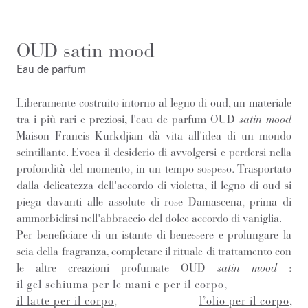
OUD satin mood
Eau de parfum
Liberamente costruito intorno al legno di oud, un materiale
tra i più rari e preziosi, l'eau de parfum OUD
satin mood
Maison Francis Kurkdjian dà vita all'idea di un mondo
scintillante. Evoca il desiderio di avvolgersi e perdersi nella
profondità del momento, in un tempo sospeso. Trasportato
dalla delicatezza dell'accordo di violetta, il legno di oud si
piega davanti alle assolute di rose Damascena, prima di
ammorbidirsi nell'abbraccio del dolce accordo di vaniglia.
Per beneficiare di un istante di benessere e prolungare la
scia della fragranza, completare il rituale di trattamento con
le altre creazioni profumate OUD
satin mood
:
il gel schiuma per le mani e per il corpo
,
il latte per il corpo
,
l’olio per il corpo
,