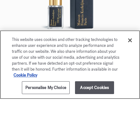
This website uses cookies and other tracking technologies to
enhance user experience and to analyze performance and
OUD satin mood
traffic on our website. We also share information about your
use of our site with our social media, advertising and analytics
Eau de parfum 5ml
partners. If we have detected an opt-out preference signal
then it will be honored. Further information is available in our
Maison Francis Kurkdjian è lieta di offrirle
Cookie Policy
OUD
satin mood
Eau de parfum 5ml.
Personalise My Choice
Accept Cookies
AGGIUNGI AL CARRELLO
€ 350,00