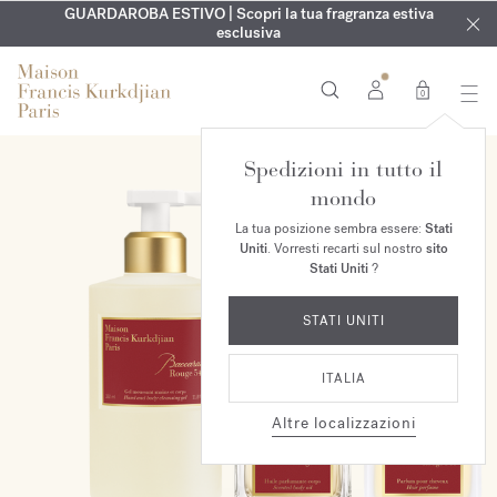
ESCLUSIVO | Scopri la nuova fragranza OUD
INCISIONE GRATUITA | Su tutte le fragranze e gli oli per il
GUARDAROBA ESTIVO | Scopri la tua fragranza estiva
velvet mood
nel
corpo fino al 9 agosto
tuo ordine*
esclusiva
0
Spedizioni in tutto il
ESCLUSIVA ONLINE
mondo
La tua posizione sembra essere:
Stati
Uniti
. Vorresti recarti sul nostro
sito
Stati Uniti
?
STATI UNITI
ITALIA
Altre localizzazioni