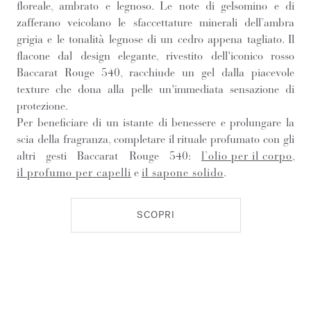
floreale, ambrato e legnoso. Le note di gelsomino e di
zafferano veicolano le sfaccettature minerali dell’ambra
grigia e le tonalità legnose di un cedro appena tagliato. Il
flacone dal design elegante, rivestito dell'iconico rosso
Baccarat Rouge 540, racchiude un gel dalla piacevole
texture che dona alla pelle un'immediata sensazione di
protezione.
Per beneficiare di un istante di benessere e prolungare la
scia della fragranza, completare il rituale profumato con gli
altri gesti Baccarat Rouge 540:
l’olio per il corpo
,
il profumo per capelli
e
il sapone solido
.
SCOPRI