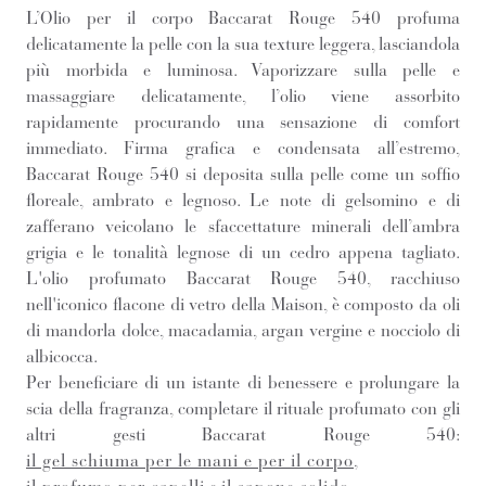
L’Olio per il corpo Baccarat Rouge 540 profuma
delicatamente la pelle con la sua texture leggera, lasciandola
più morbida e luminosa. Vaporizzare sulla pelle e
massaggiare delicatamente, l’olio viene assorbito
rapidamente procurando una sensazione di comfort
immediato. Firma grafica e condensata all’estremo,
Baccarat Rouge 540 si deposita sulla pelle come un soffio
floreale, ambrato e legnoso. Le note di gelsomino e di
zafferano veicolano le sfaccettature minerali dell’ambra
grigia e le tonalità legnose di un cedro appena tagliato.
L'olio profumato Baccarat Rouge 540, racchiuso
nell'iconico flacone di vetro della Maison, è composto da oli
di mandorla dolce, macadamia, argan vergine e nocciolo di
albicocca.
Per beneficiare di un istante di benessere e prolungare la
scia della fragranza, completare il rituale profumato con gli
altri gesti Baccarat Rouge 540:
il gel schiuma per le mani e per il corpo
,