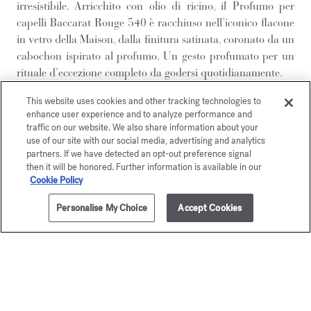
irresistibile. Arricchito con olio di ricino, il Profumo per
capelli Baccarat Rouge 540 è racchiuso nell’iconico flacone
in vetro della Maison, dalla finitura satinata, coronato da un
cabochon ispirato al profumo. Un gesto profumato per un
rituale d’eccezione completo da godersi quotidianamente.
Per beneficiare di un istante di benessere e prolungare la
This website uses cookies and other tracking technologies to
scia della fragranza, completare il rituale profumato con gli
enhance user experience and to analyze performance and
altri gesti Baccarat Rouge 540:
traffic on our website. We also share information about your
il gel schiuma per le mani e per il corpo
,
use of our site with our social media, advertising and analytics
partners. If we have detected an opt-out preference signal
l’olio per capelli
e
il sapone solido
.
then it will be honored. Further information is available in our
Cookie Policy
SCOPRI
Personalise My Choice
Accept Cookies
AGGIUNGI AL CARRELLO
€ 285,00