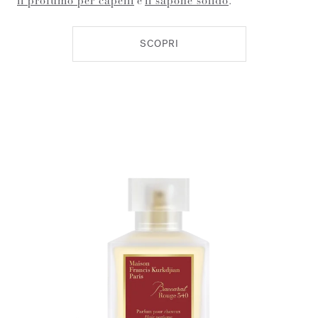
il profumo per capelli
e
il sapone solido
.
SCOPRI