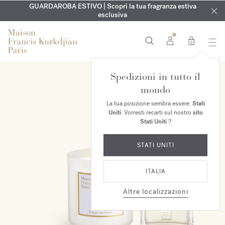
ESCLUSIVO | Scopri la nuova fragranza OUD
INCISIONE GRATUITA | Su tutte le fragranze e gli oli per il
GUARDAROBA ESTIVO | Scopri la tua fragranza estiva
velvet mood
nel
corpo fino al 9 agosto
tuo ordine*
esclusiva
0
Spedizioni in tutto il
ESCLUSIVA ONLINE
mondo
La tua posizione sembra essere:
Stati
Uniti
. Vorresti recarti sul nostro
sito
Stati Uniti
?
STATI UNITI
ITALIA
Altre localizzazioni