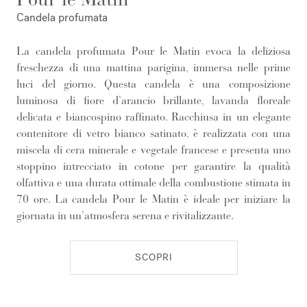
Candela profumata
La candela profumata Pour le Matin evoca la deliziosa
freschezza di una mattina parigina, immersa nelle prime
luci del giorno. Questa candela è una composizione
luminosa di fiore d’arancio brillante, lavanda floreale
delicata e biancospino raffinato. Racchiusa in un elegante
contenitore di vetro bianco satinato, è realizzata con una
miscela di cera minerale e vegetale francese e presenta uno
stoppino intrecciato in cotone per garantire la qualità
olfattiva e una durata ottimale della combustione stimata in
70 ore. La candela Pour le Matin è ideale per iniziare la
giornata in un’atmosfera serena e rivitalizzante.
SCOPRI