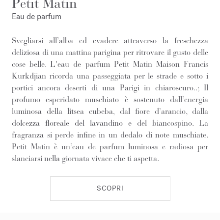
Petit Matin
Eau de parfum
Svegliarsi all’alba ed evadere attraverso la freschezza
deliziosa di una mattina parigina per ritrovare il gusto delle
cose belle. L'eau de parfum Petit Matin Maison Francis
Kurkdjian ricorda una passeggiata per le strade e sotto i
portici ancora deserti di una Parigi in chiaroscuro..; Il
profumo esperidato muschiato è sostenuto dall’energia
luminosa della litsea cubeba, dal fiore d’arancio, dalla
dolcezza floreale del lavandino e del biancospino. La
fragranza si perde infine in un dedalo di note muschiate.
Petit Matin è un’eau de parfum luminosa e radiosa per
slanciarsi nella giornata vivace che ti aspetta.
SCOPRI