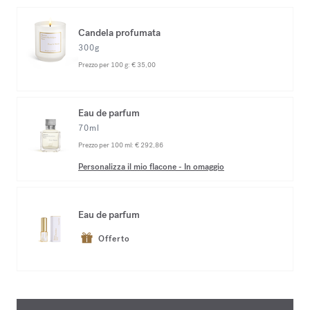
Candela profumata
300g
Prezzo per 100 g:
€ 35,00
Eau de parfum
70ml
Prezzo per 100 ml:
€ 292,86
Personalizza il mio flacone
-
In omaggio
Eau de parfum
Offerto