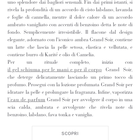
uno splendore dai bagliori sensuali. Fin dai primi istanti, si
rivela la profondità di un accordo di cisto labdano, lavanda
e foglie di cannella, mentre il dolce calore di un accordo
ambrato vanigliato con accenti di benzoino detta le note di
fondo. Semplicemente irresistibile. Il flacone dal design
elegante, adornato con l'iconico ambra Grand Soir, contiene
un latte che lascia la pelle setosa, elastica e vellutata, e
contiene burro di Karité e olio di Camelia.
Per un rituale completo, inizia con
il gel schiuma per le mani e per il corpo
Grand Soir,
che deterge delicatamente lasciando un primo tocco di
profumo. Prosegui con la lozione profumata Grand Soir per
idratare la pelle e prolungare la fragranza. Infine, vaporizza
l’eau de parfum
Grand Soir per avvolgere il corpo in una
scia calda, ambrata e avvolgente che rivela note di
benzoino, labdano, fava tonka e vaniglia.
SCOPRI