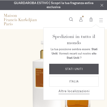
ESCLUSIVO | Scopri la nuova fragranza OUD
INCISIONE GRATUITA | Su tutte le fragranze e gli oli per il
GUARDAROBA ESTIVO | Scopri la tua fragranza estiva
velvet mood
nel
corpo fino al 9 agosto
tuo ordine*
esclusiva
0
Spedizioni in tutto il
ESCLUSIVA ONLINE
mondo
La tua posizione sembra essere:
Stati
Uniti
. Vorresti recarti sul nostro
sito
Stati Uniti
?
STATI UNITI
ITALIA
Altre localizzazioni