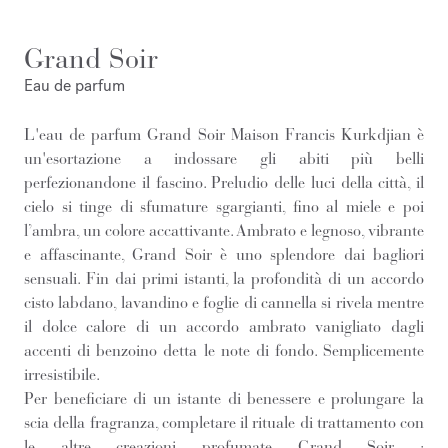
Grand Soir
Eau de parfum
L'eau de parfum Grand Soir Maison Francis Kurkdjian è
un'esortazione a indossare gli abiti più belli
perfezionandone il fascino. Preludio delle luci della città, il
cielo si tinge di sfumature sgargianti, fino al miele e poi
l’ambra, un colore accattivante. Ambrato e legnoso, vibrante
e affascinante, Grand Soir è uno splendore dai bagliori
sensuali. Fin dai primi istanti, la profondità di un accordo
cisto labdano, lavandino e foglie di cannella si rivela mentre
il dolce calore di un accordo ambrato vanigliato dagli
accenti di benzoino detta le note di fondo. Semplicemente
irresistibile.
Per beneficiare di un istante di benessere e prolungare la
scia della fragranza, completare il rituale di trattamento con
le altre creazioni profumate Grand Soir :