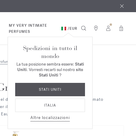
osto
*
MY VERY INTIMATE
/
EUR
0
PERFUMES
Spedizioni in tutto il
mondo
rofumi
Duo & Trio
La tua posizione sembra essere:
Stati
Uniti
. Vorresti recarti sul nostro
sito
Stati Uniti
?
Grand Soir
STATI UNITI
el detergente per mani & corpo, Latte profumato
ITALIA
er il corpo
 Eau de parfum Trio
Altre localizzazioni