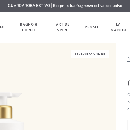
ISIONE GRATUITA | Su tutte le fragranze e gli oli per il corpo fino al 9 ag
ESCLUSIVO | Scopri la nuova fragranza OUD
GUARDAROBA ESTIVO | Scopri la tua fragranza estiva esclusiva
velvet mood
nel tuo ordine
BAGNO &
ART DE
LA
MI
REGALI
CORPO
VIVRE
MAISON
ESCLUSIVA ONLINE
P
G
p
e