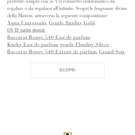
preferite sempre con sé. Un cofanetto emblematico da
regalare o da regalarsi all’infinito. Scopri le fragranze divine
della Maison, attraverso la seguente composizione:
Aqua Universalis
,
Gentle fluidity Gold
,
OUD
satin mood
,
Baccarat Rouge 540 Eau de parfum
,
Kurky Eau de parfum
,
gentle Fluidity Silver
,
Baccarat Rouge 540 Extrait de parfum
,
Grand Soir
.
SCOPRI