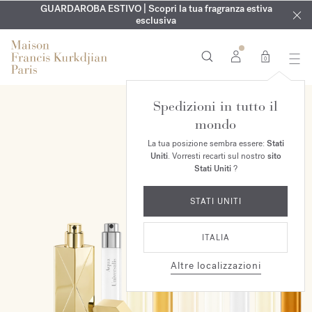
ESCLUSIVO | Scopri la nuova fragranza OUD
INCISIONE GRATUITA | Su tutte le fragranze e gli oli per il
GUARDAROBA ESTIVO | Scopri la tua fragranza estiva
velvet mood
nel
corpo fino al 9 agosto
tuo ordine*
esclusiva
0
Spedizioni in tutto il
NUOVO
mondo
La tua posizione sembra essere:
Stati
Uniti
. Vorresti recarti sul nostro
sito
Stati Uniti
?
STATI UNITI
ITALIA
Altre localizzazioni