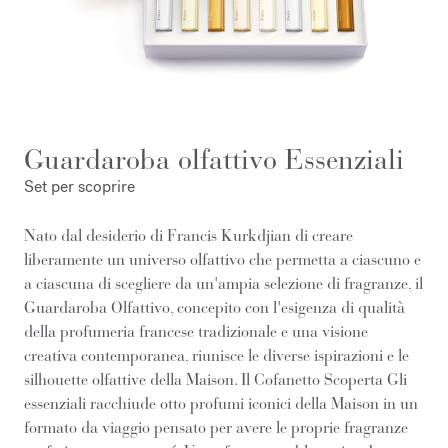
Guardaroba olfattivo Essenziali
Set per scoprire
Nato dal desiderio di Francis Kurkdjian di creare
liberamente un universo olfattivo che permetta a ciascuno e
a ciascuna di scegliere da un'ampia selezione di fragranze, il
Guardaroba Olfattivo, concepito con l'esigenza di qualità
della profumeria francese tradizionale e una visione
creativa contemporanea, riunisce le diverse ispirazioni e le
silhouette olfattive della Maison. Il Cofanetto Scoperta Gli
essenziali racchiude otto profumi iconici della Maison in un
formato da viaggio pensato per avere le proprie fragranze