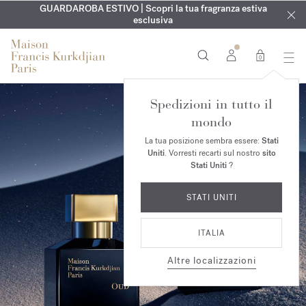
ESCLUSIVO | Scopri la nuova fragranza OUD
INCISIONE GRATUITA | Su tutte le fragranze e gli oli per il
GUARDAROBA ESTIVO | Scopri la tua fragranza estiva
velvet mood
nel
corpo fino al 9 agosto
tuo ordine*
esclusiva
0
Spedizioni in tutto il
mondo
La tua posizione sembra essere:
Stati
Uniti
. Vorresti recarti sul nostro
sito
Stati Uniti
?
STATI UNITI
ITALIA
Altre localizzazioni