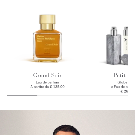
Grand Soir
Petit Ma
Eau de parfum
Globe Trot
A partire da
€ 135,00
e Eau de parf
€ 260,0