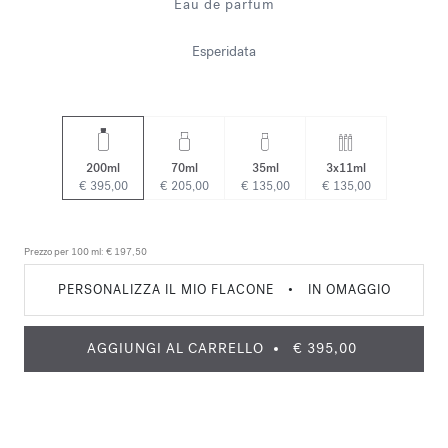
Eau de parfum
Esperidata
200ml
70ml
35ml
3x11ml
€ 395,00
€ 205,00
€ 135,00
€ 135,00
Prezzo per 100 ml:
€ 197,50
PERSONALIZZA IL MIO FLACONE
•
IN OMAGGIO
AGGIUNGI AL CARRELLO
€ 395,00