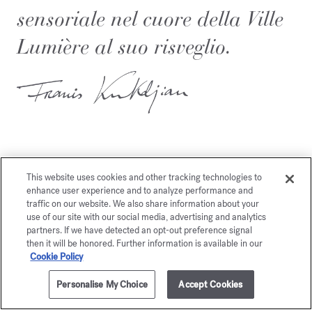
sensoriale nel cuore della Ville
Lumière al suo risveglio.
This website uses cookies and other tracking technologies to
enhance user experience and to analyze performance and
Potrebbe piacerti anche
traffic on our website. We also share information about your
use of our site with our social media, advertising and analytics
partners. If we have detected an opt-out preference signal
then it will be honored. Further information is available in our
Cookie Policy
Personalise My Choice
Accept Cookies
AGGIUNGI AL CARRELLO
€ 395,00
200ml