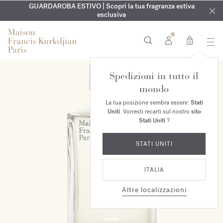
ESCLUSIVO | Scopri la nuova fragranza OUD
INCISIONE GRATUITA | Su tutte le fragranze e gli oli per il
GUARDAROBA ESTIVO | Scopri la tua fragranza estiva
velvet mood
nel
corpo fino al 9 agosto
tuo ordine*
esclusiva
0
Spedizioni in tutto il
mondo
La tua posizione sembra essere:
Stati
Uniti
. Vorresti recarti sul nostro
sito
Stati Uniti
?
STATI UNITI
ITALIA
Altre localizzazioni