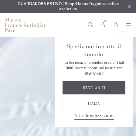
ESCLUSIVO | Scopri la nuova fragranza OUD
INCISIONE GRATUITA | Su tutte le fragranze e gli oli per il
GUARDAROBA ESTIVO | Scopri la tua fragranza estiva
velvet mood
nel
corpo fino al 9 agosto
tuo ordine*
esclusiva
0
Spedizioni in tutto il
mondo
La tua posizione sembra essere:
Stati
Uniti
. Vorresti recarti sul nostro
sito
Stati Uniti
?
STATI UNITI
ITALIA
Altre localizzazioni