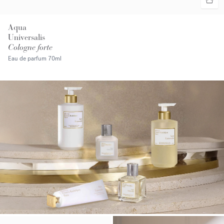
Aqua
Universalis
Cologne forte
Eau de parfum
70ml