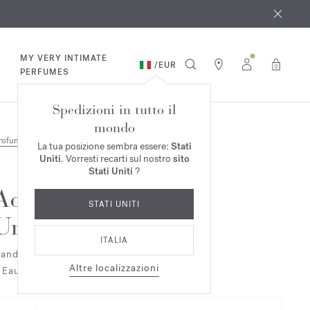
osto
*
MY VERY INTIMATE
/
EUR
0
PERFUMES
Spedizioni in tutto il
mondo
rofumi
Duo & Trio
La tua posizione sembra essere:
Stati
Uniti
. Vorresti recarti sul nostro
sito
Stati Uniti
?
Aqua
STATI UNITI
Universalis
ITALIA
andela profumata
Altre localizzazioni
 Eau de toilette Duo