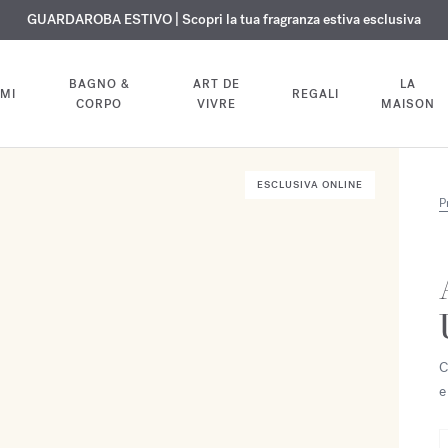
ISIONE GRATUITA | Su tutte le fragranze e gli oli per il corpo fino al 9 ag
ESCLUSIVO | Scopri la nuova fragranza OUD
GUARDAROBA ESTIVO | Scopri la tua fragranza estiva esclusiva
velvet mood
nel tuo ordine
BAGNO &
ART DE
LA
MI
REGALI
CORPO
VIVRE
MAISON
ESCLUSIVA ONLINE
P
C
e