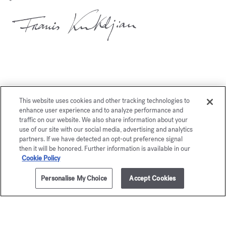
Potrebbe piacerti anche
This website uses cookies and other tracking technologies to
enhance user experience and to analyze performance and
traffic on our website. We also share information about your
use of our site with our social media, advertising and analytics
partners. If we have detected an opt-out preference signal
then it will be honored. Further information is available in our
Cookie Policy
Personalise My Choice
Accept Cookies
AGGIUNGI AL CARRELLO
€ 405,00
200ml