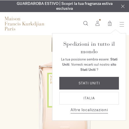
ESCLUSIVO | Scopri la nuova fragranza OUD
INCISIONE GRATUITA | Su tutte le fragranze e gli oli per il
GUARDAROBA ESTIVO | Scopri la tua fragranza estiva
velvet mood
nel
corpo fino al 9 agosto
tuo ordine*
esclusiva
0
Spedizioni in tutto il
mondo
La tua posizione sembra essere:
Stati
Uniti
. Vorresti recarti sul nostro
sito
Stati Uniti
?
STATI UNITI
ITALIA
Altre localizzazioni