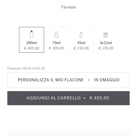
Floreale
200ml
70ml
35ml
3x11ml
€ 405,00
€ 205,00
€ 135,00
€ 135,00
Prezzo per 100 ml:
€ 202,50
PERSONALIZZA IL MIO FLACONE
•
IN OMAGGIO
AGGIUNGI AL CARRELLO
€ 405,00