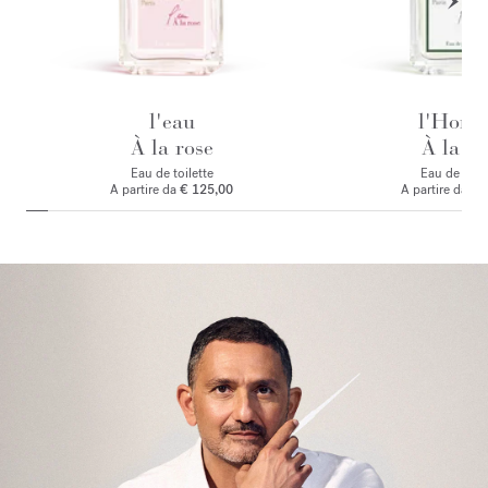
l'eau
l'Hom
À la rose
À la ro
Eau de toilette
Eau de par
A partire da
€ 125,00
A partire da
€ 