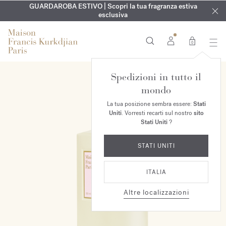
ESCLUSIVO | Scopri la nuova fragranza OUD
INCISIONE GRATUITA | Su tutte le fragranze e gli oli per il
GUARDAROBA ESTIVO | Scopri la tua fragranza estiva
velvet mood
nel
corpo fino al 9 agosto
tuo ordine*
esclusiva
0
Spedizioni in tutto il
mondo
La tua posizione sembra essere:
Stati
Uniti
. Vorresti recarti sul nostro
sito
Stati Uniti
?
STATI UNITI
ITALIA
Altre localizzazioni