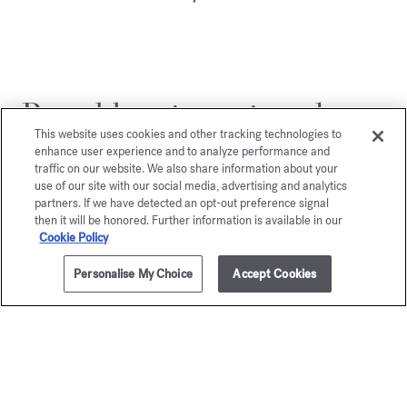
Potrebbe piacerti anche
This website uses cookies and other tracking technologies to
enhance user experience and to analyze performance and
traffic on our website. We also share information about your
use of our site with our social media, advertising and analytics
partners. If we have detected an opt-out preference signal
then it will be honored. Further information is available in our
Cookie Policy
Personalise My Choice
Accept Cookies
AGGIUNGI AL CARRELLO
€ 80,00
350ml
OUD
Grand S