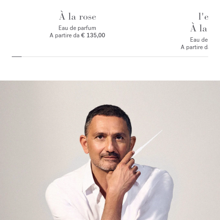
À la rose
l'eau
À la ro
Eau de parfum
A partire da
€ 135,00
Eau de toile
A partire da
€ 