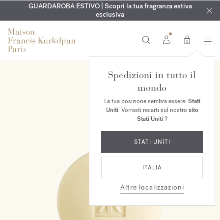
ESCLUSIVO | Scopri la nuova fragranza OUD
INCISIONE GRATUITA | Su tutte le fragranze e gli oli per il
GUARDAROBA ESTIVO | Scopri la tua fragranza estiva
velvet mood
nel
corpo fino al 9 agosto
tuo ordine*
esclusiva
0
Spedizioni in tutto il
mondo
La tua posizione sembra essere:
Stati
Uniti
. Vorresti recarti sul nostro
sito
Stati Uniti
?
STATI UNITI
ITALIA
Altre localizzazioni