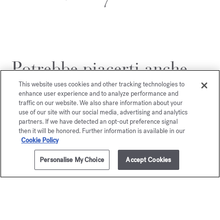
Potrebbe piacerti anche
This website uses cookies and other tracking technologies to
enhance user experience and to analyze performance and
traffic on our website. We also share information about your
use of our site with our social media, advertising and analytics
partners. If we have detected an opt-out preference signal
then it will be honored. Further information is available in our
Cookie Policy
Personalise My Choice
Accept Cookies
AGGIUNGI AL CARRELLO
€ 50,00
150g
Baccarat
OUD