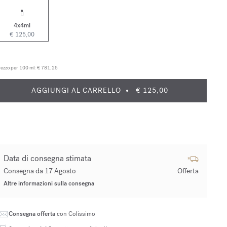
4x4ml
€ 125,00
ezzo per 100 ml:
€ 781,25
AGGIUNGI AL CARRELLO
€ 125,00
Data di consegna stimata
Consegna da 17 Agosto
Offerta
Altre informazioni sulla consegna
Consegna offerta
con Colissimo