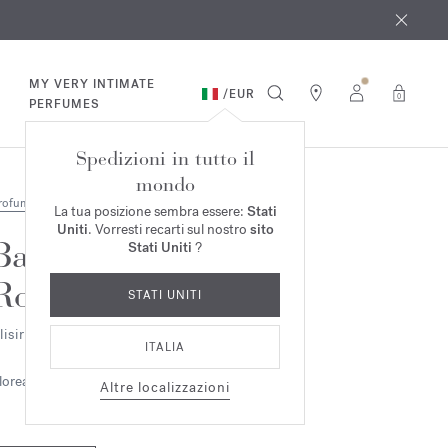
osto
*
MY VERY INTIMATE
/
EUR
0
PERFUMES
Spedizioni in tutto il
mondo
rofumi
La tua posizione sembra essere:
Stati
Uniti
. Vorresti recarti sul nostro
sito
Baccarat
Stati Uniti
?
Rouge 540
STATI UNITI
lisir Prezioso
ITALIA
loreale
Ambrato
Legnoso
Altre localizzazioni