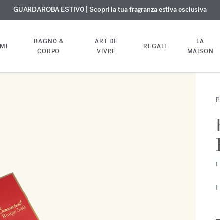
ISIONE GRATUITA | Su tutte le fragranze e gli oli per il corpo fino al 9 ag
ESCLUSIVO | Scopri la nuova fragranza OUD
GUARDAROBA ESTIVO | Scopri la tua fragranza estiva esclusiva
velvet mood
nel tuo ordine
BAGNO &
ART DE
LA
MI
REGALI
CORPO
VIVRE
MAISON
P
E
F