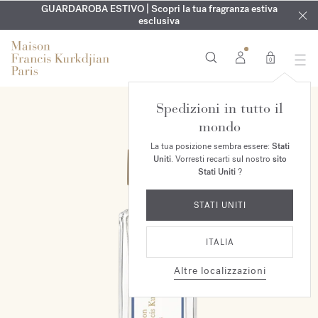
ESCLUSIVO | Scopri la nuova fragranza OUD
INCISIONE GRATUITA | Su tutte le fragranze e gli oli per il
GUARDAROBA ESTIVO | Scopri la tua fragranza estiva
velvet mood
nel
corpo fino al 9 agosto
tuo ordine*
esclusiva
0
Spedizioni in tutto il
mondo
La tua posizione sembra essere:
Stati
Uniti
. Vorresti recarti sul nostro
sito
Stati Uniti
?
STATI UNITI
ITALIA
Altre localizzazioni