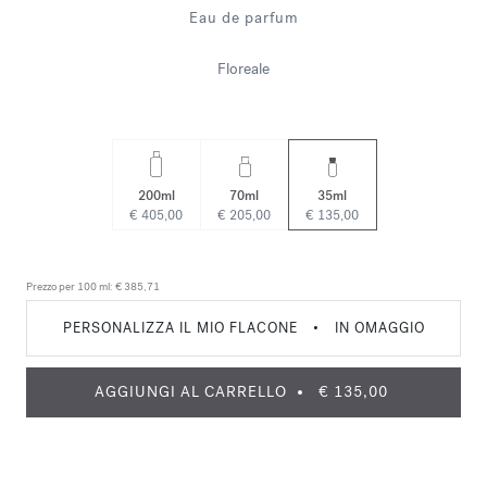
Eau de parfum
Floreale
200ml
70ml
35ml
€ 405,00
€ 205,00
€ 135,00
Prezzo per 100 ml:
€ 385,71
PERSONALIZZA IL MIO FLACONE
•
IN OMAGGIO
AGGIUNGI AL CARRELLO
€ 135,00