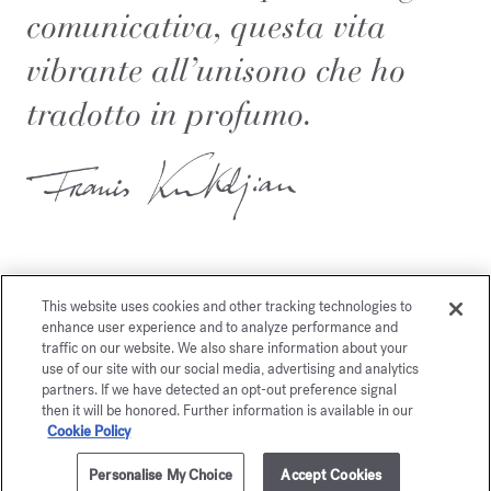
comunicativa, questa vita
vibrante all’unisono che ho
tradotto in profumo.
This website uses cookies and other tracking technologies to
enhance user experience and to analyze performance and
Potrebbe piacerti anche
traffic on our website. We also share information about your
use of our site with our social media, advertising and analytics
partners. If we have detected an opt-out preference signal
then it will be honored. Further information is available in our
Cookie Policy
Personalise My Choice
Accept Cookies
AGGIUNGI AL CARRELLO
€ 135,00
35ml