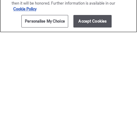
then it will be honored. Further information is available in our
Eau de parfum 5ml
Cookie Policy
Maison Francis Kurkdjian è lieta di offrirle
Personalise My Choice
Accept Cookies
AVVISAMI
€ 285,00
724 Eau de parfum 5ml.