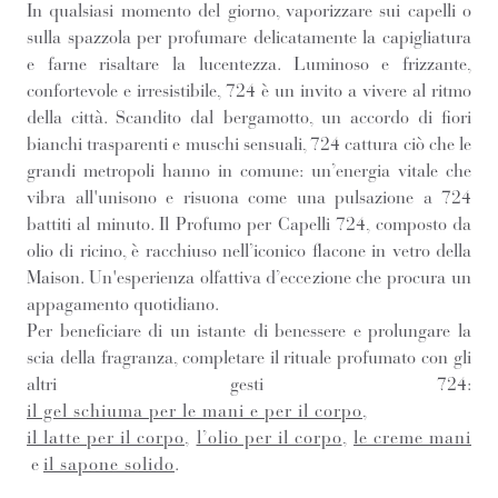
In qualsiasi momento del giorno, vaporizzare sui capelli o
sulla spazzola per profumare delicatamente la capigliatura
e farne risaltare la lucentezza. Luminoso e frizzante,
confortevole e irresistibile, 724 è un invito a vivere al ritmo
della città. Scandito dal bergamotto, un accordo di fiori
bianchi trasparenti e muschi sensuali, 724 cattura ciò che le
grandi metropoli hanno in comune: un’energia vitale che
vibra all'unisono e risuona come una pulsazione a 724
battiti al minuto. Il Profumo per Capelli 724, composto da
olio di ricino, è racchiuso nell’iconico flacone in vetro della
Maison. Un'esperienza olfattiva d’eccezione che procura un
appagamento quotidiano.
Per beneficiare di un istante di benessere e prolungare la
scia della fragranza, completare il rituale profumato con gli
altri gesti 724:
il gel schiuma per le mani e per il corpo
,
il latte per il corpo
,
l’olio per il corpo
,
le creme mani
e
il sapone solido
.