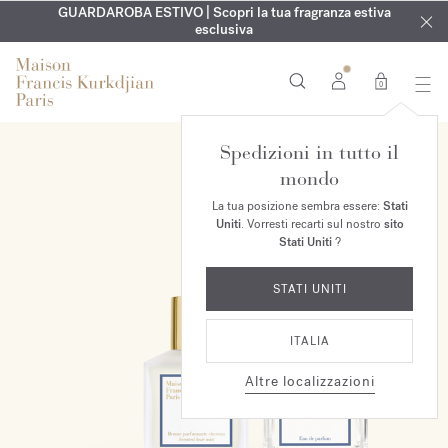
ESCLUSIVO | Scopri la nuova fragranza OUD
INCISIONE GRATUITA | Su tutte le fragranze e gli oli per il
GUARDAROBA ESTIVO | Scopri la tua fragranza estiva
velvet mood
nel
corpo fino al 9 agosto
tuo ordine*
esclusiva
0
Spedizioni in tutto il
ESCLUSIVA ONLINE
mondo
La tua posizione sembra essere:
Stati
Uniti
. Vorresti recarti sul nostro
sito
Stati Uniti
?
STATI UNITI
ITALIA
Altre localizzazioni