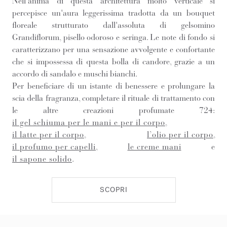
Nell'anima di questa architettura molto verticale si
percepisce un'aura leggerissima tradotta da un bouquet
floreale strutturato dall'assoluta di gelsomino
Grandiflorum, pisello odoroso e seringa. Le note di fondo si
caratterizzano per una sensazione avvolgente e confortante
che si impossessa di questa bolla di candore, grazie a un
accordo di sandalo e muschi bianchi.
Per beneficiare di un istante di benessere e prolungare la
scia della fragranza, completare il rituale di trattamento con
le altre creazioni profumate 724:
il gel schiuma per le mani e per il corpo
,
il latte per il corpo
,
l’olio per il corpo
,
il profumo per capelli
,
le creme mani
e
il sapone solido
.
SCOPRI