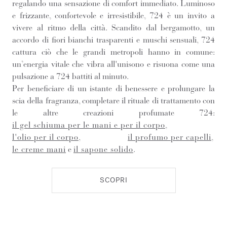
regalando una sensazione di comfort immediato. Luminoso
e frizzante, confortevole e irresistibile, 724 è un invito a
vivere al ritmo della città. Scandito dal bergamotto, un
accordo di fiori bianchi trasparenti e muschi sensuali, 724
cattura ciò che le grandi metropoli hanno in comune:
un’energia vitale che vibra all'unisono e risuona come una
pulsazione a 724 battiti al minuto.
Per beneficiare di un istante di benessere e prolungare la
scia della fragranza, completare il rituale di trattamento con
le altre creazioni profumate 724:
il gel schiuma per le mani e per il corpo
,
l'olio per il corpo
,
il profumo per capelli
,
le creme mani
e
il sapone solido
.
SCOPRI