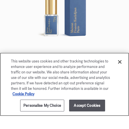
724
This website uses cookies and other tracking technologies to
Eau de parfum 5ml
enhance user experience and to analyze performance and
traffic on our website. We also share information about your
use of our site with our social media, advertising and analytics
Maison Francis Kurkdjian è lieta di offrirle
partners. If we have detected an opt-out preference signal
724 Eau de parfum 5ml.
then it will be honored. Further information is available in our
Cookie Policy
Personalise My Choice
Accept Cookies
AVVISAMI
€ 175,00