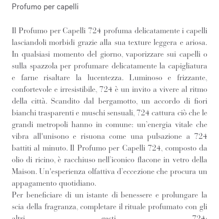
Profumo per capelli
Il Profumo per Capelli 724 profuma delicatamente i capelli
lasciandoli morbidi grazie alla sua texture leggera e ariosa.
In qualsiasi momento del giorno, vaporizzare sui capelli o
sulla spazzola per profumare delicatamente la capigliatura
e farne risaltare la lucentezza. Luminoso e frizzante,
confortevole e irresistibile, 724 è un invito a vivere al ritmo
della città. Scandito dal bergamotto, un accordo di fiori
bianchi trasparenti e muschi sensuali, 724 cattura ciò che le
grandi metropoli hanno in comune: un’energia vitale che
vibra all'unisono e risuona come una pulsazione a 724
battiti al minuto. Il Profumo per Capelli 724, composto da
olio di ricino, è racchiuso nell’iconico flacone in vetro della
Maison. Un'esperienza olfattiva d’eccezione che procura un
appagamento quotidiano.
Per beneficiare di un istante di benessere e prolungare la
scia della fragranza, completare il rituale profumato con gli
altri gesti 724: