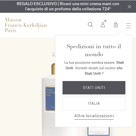
ESCLUSIVO | Scopri la nuova fragranza OUD
INCISIONE GRATUITA | Sulla collezione Aqua
REGALO ESCLUSIVO | Ricevi una mini crema mani con
GUARDAROBA ESTIVO | Scopri la tua fragranza estiva
velvet mood
Cologne forte
nel
l'acquisto di un profumo della collezione 724*
fino al 16 agosto
tuo ordine*
esclusiva
0
Spedizioni in tutto il
ESCLUSIVA ONLINE
mondo
La tua posizione sembra essere:
Stati
Uniti
. Vorresti recarti sul nostro
sito
Stati Uniti
?
STATI UNITI
ITALIA
Altre localizzazioni