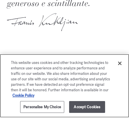
generoso e scintillante.
This website uses cookies and other tracking technologies to
Potrebbe piacerti anche
enhance user experience and to analyze performance and
traffic on our website. We also share information about your
use of our site with our social media, advertising and analytics
partners. If we have detected an opt-out preference signal
then it will be honored. Further information is available in our
Cookie Policy
Personalise My Choice
Accept Cookies
AGGIUNGI AL CARRELLO
€ 95,00
70ml