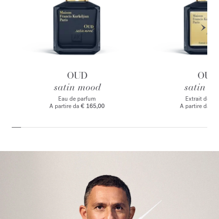
OUD
OUD
satin mood
satin m
Eau de parfum
Extrait de p
A partire da
€ 165,00
A partire da
€ 