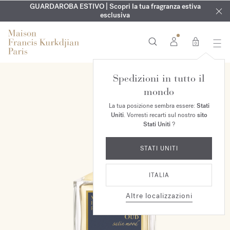
ESCLUSIVO | Scopri la nuova fragranza OUD
INCISIONE GRATUITA | Su tutte le fragranze e gli oli per il
GUARDAROBA ESTIVO | Scopri la tua fragranza estiva
velvet mood
nel
corpo fino al 9 agosto
tuo ordine*
esclusiva
0
Spedizioni in tutto il
mondo
La tua posizione sembra essere:
Stati
Uniti
. Vorresti recarti sul nostro
sito
Stati Uniti
?
STATI UNITI
ITALIA
Altre localizzazioni