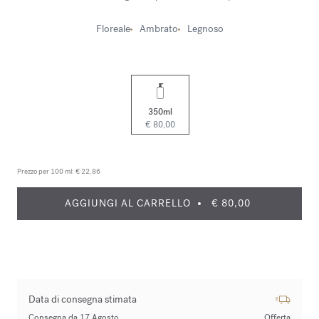
Floreale
Ambrato
Legnoso
350ml
€ 80,00
Prezzo per 100 ml:
€ 22,86
AGGIUNGI AL CARRELLO
€ 80,00
Data di consegna stimata
Consegna da 17 Agosto
Offerta