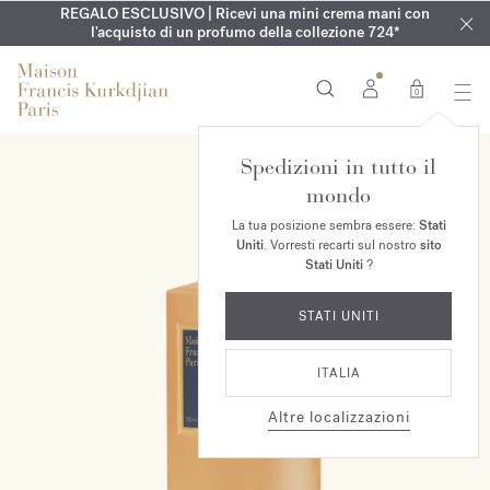
ESCLUSIVO | Scopri la nuova fragranza OUD
INCISIONE GRATUITA | Sulla collezione Aqua
REGALO ESCLUSIVO | Ricevi una mini crema mani con
GUARDAROBA ESTIVO | Scopri la tua fragranza estiva
velvet mood
Cologne forte
nel
l'acquisto di un profumo della collezione 724*
fino al 16 agosto
tuo ordine*
esclusiva
0
Spedizioni in tutto il
mondo
La tua posizione sembra essere:
Stati
Uniti
. Vorresti recarti sul nostro
sito
Stati Uniti
?
STATI UNITI
ITALIA
Altre localizzazioni