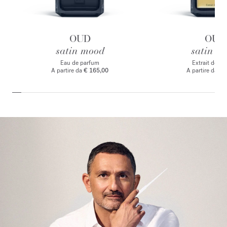
OUD
OUD
satin mood
satin m
Eau de parfum
Extrait de p
A partire da
€ 165,00
A partire da
€ 