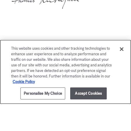
Potrebbe piacerti anche
This website uses cookies and other tracking technologies to
enhance user experience and to analyze performance and
traffic on our website. We also share information about your
use of our site with our social media, advertising and analytics
partners. If we have detected an opt-out preference signal
then it will be honored. Further information is available in our
Cookie Policy
Personalise My Choice
Accept Cookies
AGGIUNGI AL CARRELLO
€ 80,00
350ml