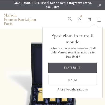
ESCLUSIVO | Scopri la nuova fragranza OUD
INCISIONE GRATUITA | Su tutte le fragranze e gli oli per il
GUARDAROBA ESTIVO | Scopri la tua fragranza estiva
velvet mood
nel
corpo fino al 9 agosto
tuo ordine*
esclusiva
0
Spedizioni in tutto il
mondo
La tua posizione sembra essere:
Stati
Uniti
. Vorresti recarti sul nostro
sito
Stati Uniti
?
STATI UNITI
ITALIA
Altre localizzazioni