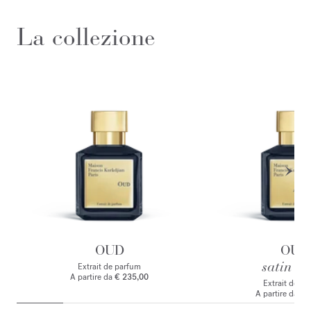
La collezione
OUD
OUD
satin m
Extrait de parfum
A partire da
€ 235,00
Extrait de p
A partire da
€ 