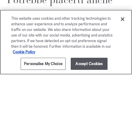
This website uses cookies and other tracking technologies to
enhance user experience and to analyze performance and
traffic on our website. We also share information about your
use of our site with our social media, advertising and analytics
partners. If we have detected an opt-out preference signal
then it will be honored. Further information is available in our
Cookie Policy
Personalise My Choice
Accept Cookies
AGGIUNGI AL CARRELLO
€ 705,00
3x35ml
Baccarat
Grand S
Rouge 540
Eau de par
A partire da
€ 
Extrait de parfum
A partire da
€ 245,00